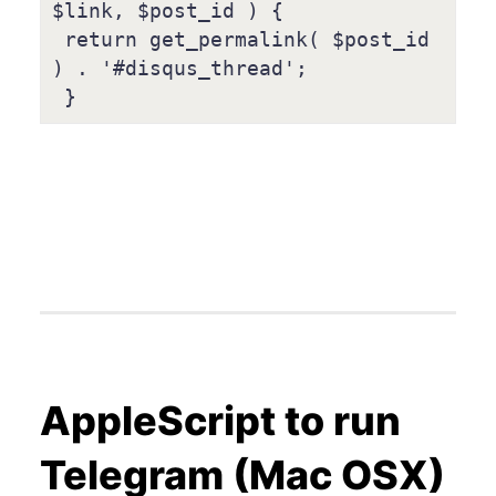
$link, $post_id ) {

 return get_permalink( $post_id 
) . '#disqus_thread';

AppleScript to run
Telegram (Mac OSX)