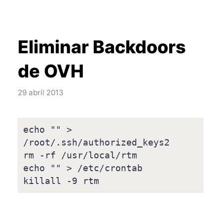
Eliminar Backdoors
de OVH
29 abril 2013
echo "" > 
/root/.ssh/authorized_keys2

rm -rf /usr/local/rtm

echo "" > /etc/crontab
