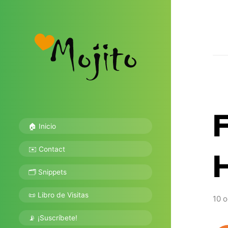
🏠 Inicio
✉️ Contact
🗂 Snippets
📜 Libro de Visitas
10 o
📡 ¡Suscríbete!