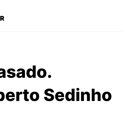
R
asado.
berto Sedinho