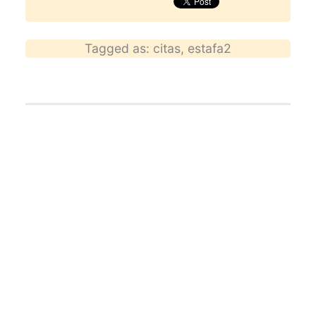
Tagged as:
citas
,
estafa2