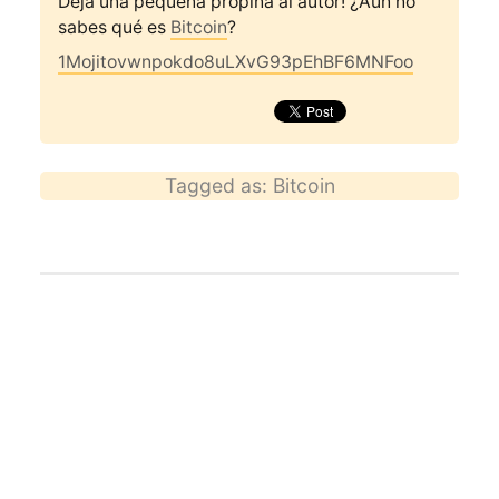
Deja una pequeña propina al autor! ¿Aún no
sabes qué es
Bitcoin
?
1Mojitovwnpokdo8uLXvG93pEhBF6MNFoo
Tagged as:
Bitcoin