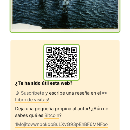
¿Te ha sido útil esta web?
📡 Suscríbete
y escribe una reseña en el
📜
Libro de visitas!
Deja una pequeña propina al autor! ¿Aún no
sabes qué es
Bitcoin
?
1Mojitovwnpokdo8uLXvG93pEhBF6MNFoo