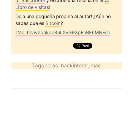
📡 Suscríbete
y escribe una reseña en el
📜
Libro de visitas!
Deja una pequeña propina al autor! ¿Aún no
sabes qué es
Bitcoin
?
1Mojitovwnpokdo8uLXvG93pEhBF6MNFoo
Tagged as:
hackintosh
,
mac