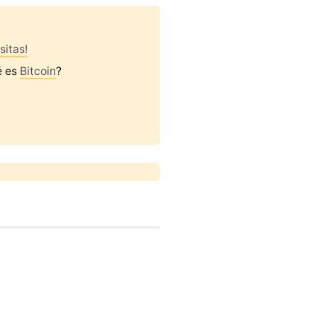
sitas!
é es
Bitcoin
?