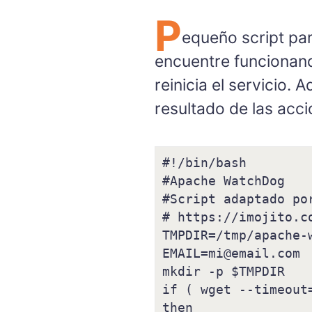
P
equeño script pa
encuentre funcionand
reinicia el servicio. 
resultado de las acci
#!/bin/bash

#Apache WatchDog

#Script adaptado por
# https://imojito.c
TMPDIR=/tmp/apache-w
EMAIL=mi@email.com

mkdir -p $TMPDIR

if ( wget --timeout
then
