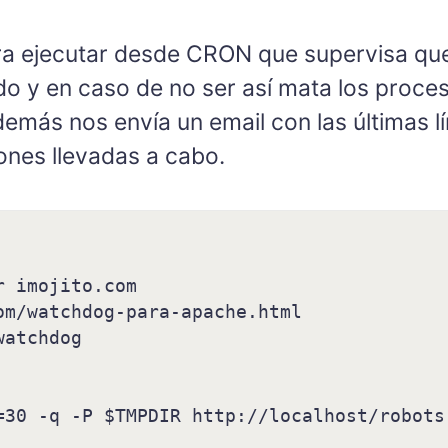
ra ejecutar desde CRON que supervisa qu
o y en caso de no ser así mata los proce
Además nos envía un email con las últimas lí
ones llevadas a cabo.
 imojito.com

om/watchdog-para-apache.html

atchdog

=30 -q -P $TMPDIR http://localhost/robots.