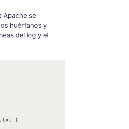
e Apache se
sos huérfanos y
neas del log y el
txt )
