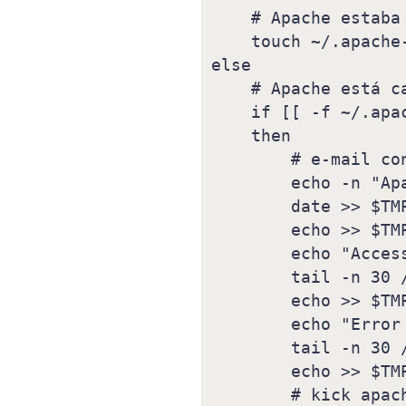
    # Apache estaba funcionando previamente

    touch ~/.apache-up

else

    # Apache está caído

    if [[ -f ~/.apache-up ]]

    then

        # e-mail con información

        echo -n "Apache dejó de funcionar a las " > $TMPDIR/mail

        date >> $TMPDIR/mail

        echo >> $TMPDIR/mail

        echo "Access log:" >> $TMPDIR/mail

        tail -n 30 /var/log/apache2/access_log >> $TMPDIR/mail

        echo >> $TMPDIR/mail

        echo "Error log:" >> $TMPDIR/mail

        tail -n 30 /var/log/apache2/error_log >> $TMPDIR/mail

        echo >> $TMPDIR/mail

        # kick apache
