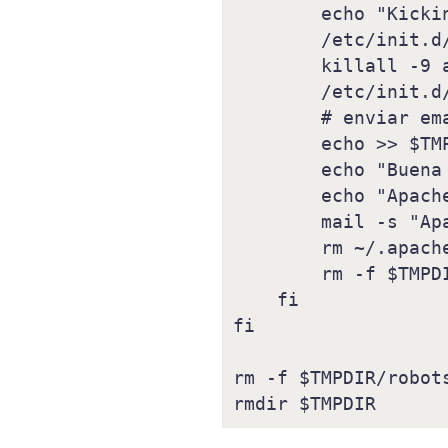
        echo "Kicking Apache..." >> $TMPDIR/mail

        /etc/init.d/apache2 stop >> $TMPDIR/mail 2>&1

        killall -9 apache2 >> $TMPDIR/mail 2>&1

        /etc/init.d/apache2 start >> $TMPDIR/mail 2>&1

        # enviar email

        echo >> $TMPDIR/mail

        echo "Buena Suerte!" >> $TMPDIR/mail

        echo "Apache WatchDog https://imojito.com" >> $TMPDIR/mail

        mail -s "Apache WatchDog" $EMAIL < $TMPDIR/mail

        rm ~/.apache-up

	rm -f $TMPDIR/mail

    fi

fi

rm -f $TMPDIR/robots