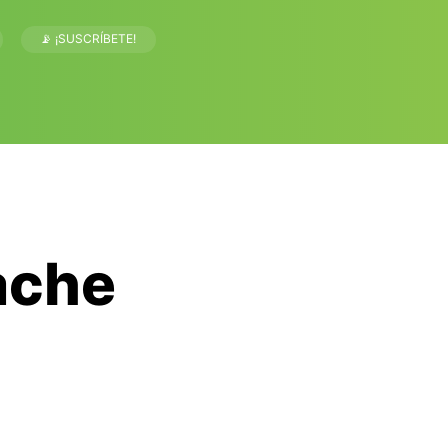
📡 ¡SUSCRÍBETE!
ache