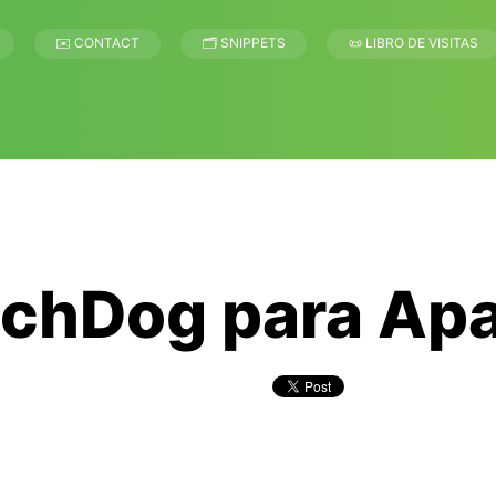
✉️ CONTACT
🗂 SNIPPETS
📜 LIBRO DE VISITAS
chDog para Ap