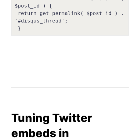
$post_id ) {

 return get_permalink( $post_id ) . 
'#disqus_thread';

Tuning Twitter
embeds in